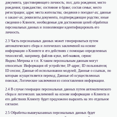
документа, удостоверяющего личность; пол; дата рождения; место
рождения; гражданство; состояние в браке; состав семьи; место
регистрации; адрес места жительства; сведения о поездке/-ах; данные
о заказе/-ах; реквизиты документа, подтверждающие родство; иные
сведения о Клиенте, необходимые для достижения целей обработки
персональных данных и позволяющие идентифицировать его
личность.
2.3 Часть персональных данных может генерироваться путем
автоматического сбора и логических заключений на основе
информации о Клиенте и его действиях с помощью определенных
технологий, например, файлов-куки, веб-маяков, сервис
Яндекс.Метрика и т.п. К таким персональным данным могут
относиться: Информация об устройстве; IP-адрес; ID пользователя;
ID сессии; Данные об использовании модулей; Данные о ссылках, по
которым осуществляется переход; Данные об осуществленных
поисках; Логические заключения из сопоставления информации.
2.4 В случае генерации персональных данных путем автоматического
сбора и логических заключений на основе информации о Клиента и
его действиях Клиенту будет предложено выразить на это отдельное
согласие.
2.5 Обработка вышеуказанных персональных данных будет