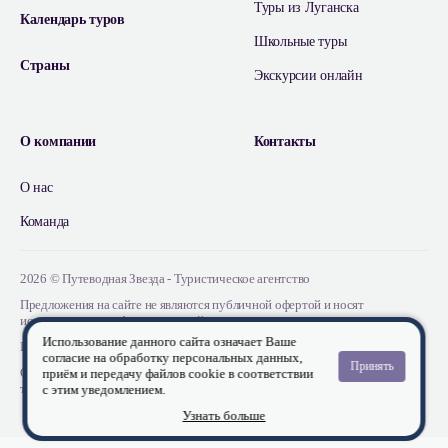
Туры из Луганска
Календарь туров
Школьные туры
Страны
Экскурсии онлайн
О компании
Контакты
О нас
Команда
2026 © Путеводная Звезда - Туристическое агентство
Предложения на сайте не являются публичной офертой и носят
исключительно информационный характер
Использование данного сайта означает Ваше
Положение об обработке персональных данных
согласие на обработку персональных данных,
Принять
ООО "Путеводная Звезда" , внесено в Единый Федеральный реестр
приём и передачу файлов cookie в соответствии
туроператоров от 10.12.2025 г. № В031-00161-00/03952003
с этим уведомлением.
Узнать больше