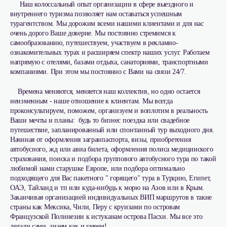
Наш колоссальный опыт организации в сфере выездного и
внутреннего туризма позволяет нам оставаться успешным
турагентством. Мы дорожим всеми нашими клиентами и для нас
очень дорого Ваше доверие. Мы постоянно стремимся к
самообразованию, путешествуем, участвуем в рекламно-
ознакомительных турах и расширяем спектр наших услуг. Работаем
напрямую с отелями, базами отдыха, санаториями, транспортными
компаниями. При этом мы постоянно с Вами на связи 24/7.
Времена меняются, меняется наш коллектив, но одно остается
неизменным - наше отношение к клиентам. Мы всегда
проконсультируем, поможем, организуем и воплотим в реальность
Ваши мечты и планы: будь то бизнес поездка или свадебное
путешествие, запланированный или спонтанный тур выходного дня.
Начиная от оформления загранпаспорта, визы, приобретения
автобусного, жд или авиа билета, оформления полиса медицинского
страхования, поиска и подбора группового автобусного тура по такой
любимой нами старушке Европе, или подбора оптимально
подходящего для Вас пакетного " горящего" тура в Турцию, Египет,
ОАЭ, Тайланд и тп или куда-нибудь к морю на Азов или в Крым.
Заканчивая организацией индивидуальных ВИП маршрутов в такие
страны как Мексика, Чили, Перу с круизами по островам
Французской Полинезии к истуканам острова Пасхи. Мы все это
делали сами, знаем как и умеем!