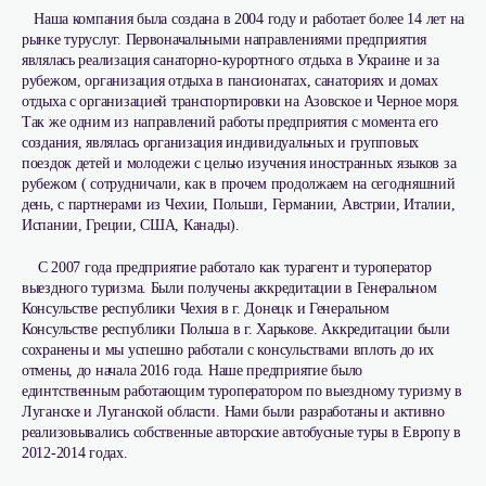
Наша компания была создана в 2004 году и работает более 14 лет на
рынке туруслуг. Первоначальными направлениями предприятия
являлась реализация санаторно-курортного отдыха в Украине и за
рубежом, организация отдыха в пансионатах, санаториях и домах
отдыха с организацией транспортировки на Азовское и Черное моря.
Так же одним из направлений работы предприятия с момента его
создания, являлась организация индивидуальных и групповых
поездок детей и молодежи с целью изучения иностранных языков за
рубежом ( сотрудничали, как в прочем продолжаем на сегодняшний
день, с партнерами из Чехии, Польши, Германии, Австрии, Италии,
Испании, Греции, США, Канады).
С 2007 года предприятие работало как турагент и туроператор
выездного туризма. Были получены аккредитации в Генеральном
Консульстве республики Чехия в г. Донецк и Генеральном
Консульстве республики Польша в г. Харькове. Аккредитации были
сохранены и мы успешно работали с консульствами вплоть до их
отмены, до начала 2016 года. Наше предприятие было
единтственным работающим туроператором по выездному туризму в
Луганске и Луганской области. Нами были разработаны и активно
реализовывались собственные авторские автобусные туры в Европу в
2012-2014 годах.