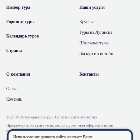
Подбор тура
Наши услуги
Горящие туры
Круизы
Туры из Луганска
Календарь туров
Школьные туры
Страны
Экскурсии онлайн
О компании
Контакты
О нас
Команда
2026 © Путеводная Звезда - Туристическое агентство
Предложения на сайте не являются публичной офертой и носят
исключительно информационный характер
Использование данного сайта означает Ваше
Положение об обработке персональных данных